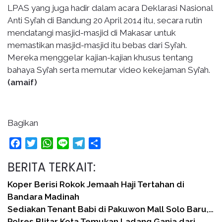
LPAS yang juga hadir dalam acara Deklarasi Nasional
Anti Syi’ah di Bandung 20 April 2014 itu, secara rutin
mendatangi masjid-masjid di Makasar untuk
memastikan masjid-masjid itu bebas dari Syi’ah.
Mereka menggelar kajian-kajian khusus tentang
bahaya Syi’ah serta memutar video kekejaman Syi’ah.
(amaif)
Bagikan
Facebook
Twitter
WhatsApp
Line
Telegram
Share
BERITA TERKAIT:
Koper Berisi Rokok Jemaah Haji Tertahan di
Bandara Madinah
Sediakan Tenant Babi di Pakuwon Mall Solo Baru,…
Polres Blitar Kota Temukan Ladang Ganja dari…