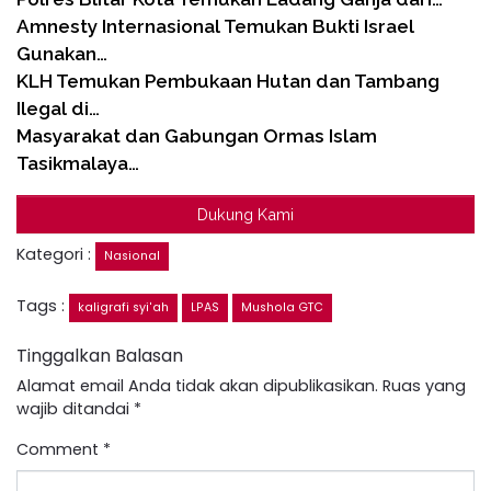
Amnesty Internasional Temukan Bukti Israel
Gunakan…
KLH Temukan Pembukaan Hutan dan Tambang
Ilegal di…
Masyarakat dan Gabungan Ormas Islam
Tasikmalaya…
Dukung Kami
Kategori :
Nasional
Tags :
kaligrafi syi'ah
LPAS
Mushola GTC
Tinggalkan Balasan
Alamat email Anda tidak akan dipublikasikan.
Ruas yang
wajib ditandai
*
Comment
*