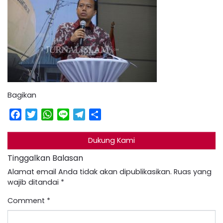
Bagikan
Facebook
Twitter
WhatsApp
Line
Telegram
Share
Dukung Kami
Tinggalkan Balasan
Alamat email Anda tidak akan dipublikasikan.
Ruas yang
wajib ditandai
*
Comment
*