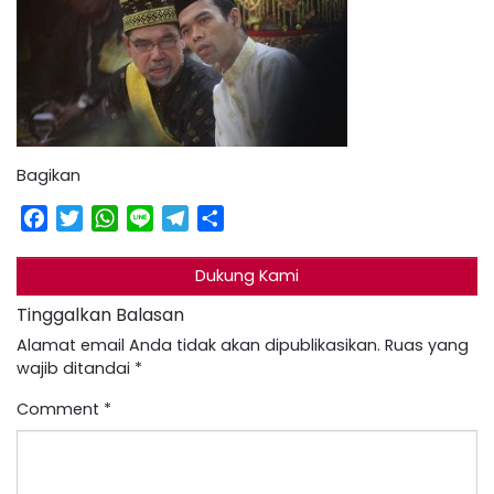
Bagikan
Facebook
Twitter
WhatsApp
Line
Telegram
Share
Dukung Kami
Tinggalkan Balasan
Alamat email Anda tidak akan dipublikasikan.
Ruas yang
wajib ditandai
*
Comment
*