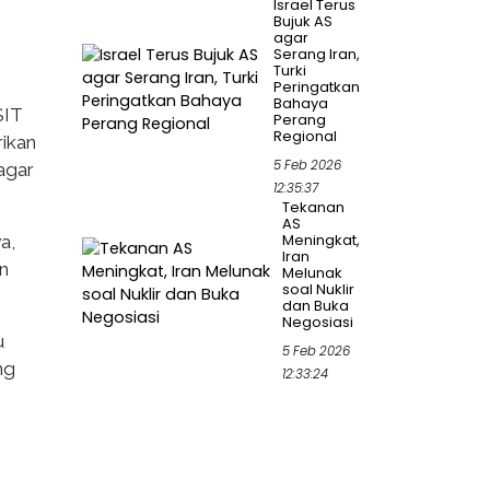
Israel Terus
Bujuk AS
agar
Serang Iran,
Turki
Peringatkan
Bahaya
SIT
Perang
Regional
ikan
5 Feb 2026
agar
12:35:37
Tekanan
AS
Meningkat,
a,
Iran
n
Melunak
soal Nuklir
dan Buka
Negosiasi
u
5 Feb 2026
ng
12:33:24