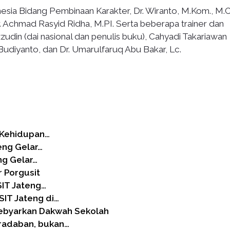
sia Bidang Pembinaan Karakter, Dr. Wiranto, M.Kom., M.C
 Achmad Rasyid Ridha, M.PI. Serta beberapa trainer dan
zzudin (dai nasional dan penulis buku), Cahyadi Takariawan
 Budiyanto, dan Dr. Umarulfaruq Abu Bakar, Lc.
 Kehidupan…
eng Gelar…
ng Gelar…
r Porgusit
SIT Jateng…
SIT Jateng di…
ebyarkan Dakwah Sekolah
radaban, bukan…