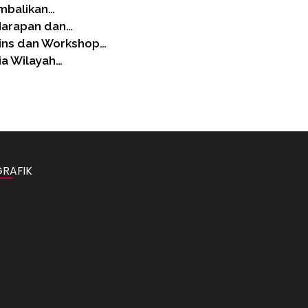
embalikan…
Harapan dan…
ins dan Workshop…
ia Wilayah…
GRAFIK