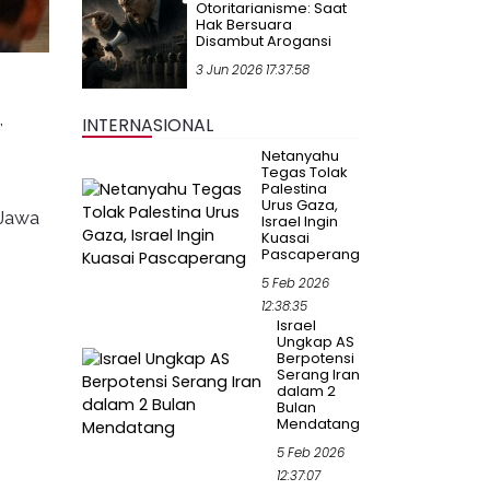
Otoritarianisme: Saat
Hak Bersuara
Disambut Arogansi
3 Jun 2026 17:37:58
,
INTERNASIONAL
Netanyahu
Tegas Tolak
Palestina
Urus Gaza,
 Jawa
Israel Ingin
Kuasai
Pascaperang
5 Feb 2026
12:38:35
Israel
Ungkap AS
Berpotensi
Serang Iran
dalam 2
Bulan
Mendatang
5 Feb 2026
12:37:07