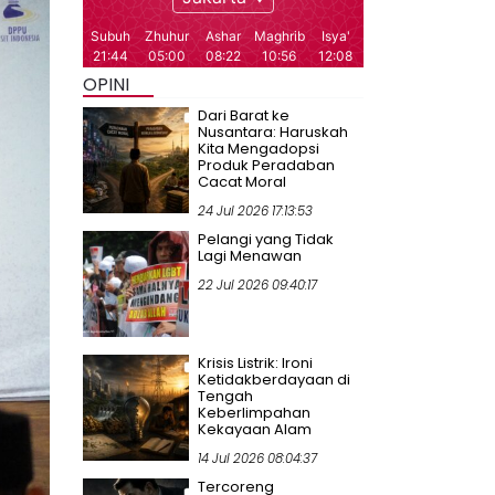
OPINI
Dari Barat ke
Nusantara: Haruskah
Kita Mengadopsi
Produk Peradaban
Cacat Moral
24 Jul 2026 17:13:53
Pelangi yang Tidak
Lagi Menawan
22 Jul 2026 09:40:17
Krisis Listrik: Ironi
Ketidakberdayaan di
Tengah
Keberlimpahan
Kekayaan Alam
14 Jul 2026 08:04:37
Tercoreng