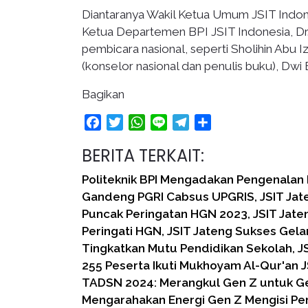
Diantaranya Wakil Ketua Umum JSIT Indone
Ketua Departemen BPI JSIT Indonesia, Dr.
pembicara nasional, seperti Sholihin Abu I
(konselor nasional dan penulis buku), Dwi
Bagikan
Facebook
Twitter
WhatsApp
Line
Telegram
Share
BERITA TERKAIT:
Politeknik BPI Mengadakan Pengenalan
Gandeng PGRI Cabsus UPGRIS, JSIT Jat
Puncak Peringatan HGN 2023, JSIT Jate
Peringati HGN, JSIT Jateng Sukses Gela
Tingkatkan Mutu Pendidikan Sekolah, J
255 Peserta Ikuti Mukhoyam Al-Qur'an J
TADSN 2024: Merangkul Gen Z untuk G
Mengarahakan Energi Gen Z Mengisi Pe