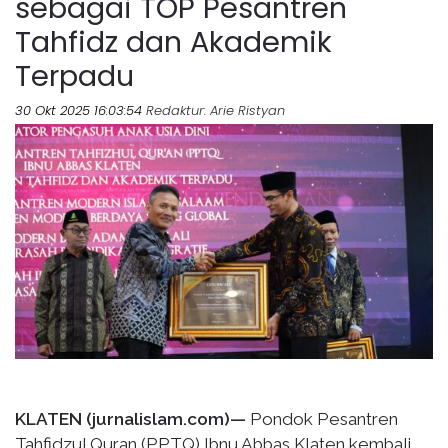
sebagai TOP Pesantren
Tahfidz dan Akademik
Terpadu
30 Okt 2025 16:03:54
Redaktur
: Arie Ristyan
KLATEN (jurnalislam.com)—
Pondok Pesantren
Tahfidzul Quran (PPTQ) Ibnu Abbas Klaten kembali