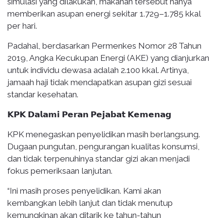
simulasi yang dilakukan, makanan tersebut hanya
memberikan asupan energi sekitar 1.729–1.785 kkal
per hari.
Padahal, berdasarkan Permenkes Nomor 28 Tahun
2019, Angka Kecukupan Energi (AKE) yang dianjurkan
untuk individu dewasa adalah 2.100 kkal. Artinya,
jamaah haji tidak mendapatkan asupan gizi sesuai
standar kesehatan.
𝗞𝗣𝗞 𝗗𝗮𝗹𝗮𝗺𝗶 𝗣𝗲𝗿𝗮𝗻 𝗣𝗲𝗷𝗮𝗯𝗮𝘁 𝗞𝗲𝗺𝗲𝗻𝗮𝗴
KPK menegaskan penyelidikan masih berlangsung.
Dugaan pungutan, pengurangan kualitas konsumsi,
dan tidak terpenuhinya standar gizi akan menjadi
fokus pemeriksaan lanjutan.
“Ini masih proses penyelidikan. Kami akan
kembangkan lebih lanjut dan tidak menutup
kemungkinan akan ditarik ke tahun-tahun