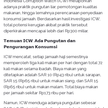
Indonesia Corruption Watch (ICW) melaporkan
adanya praktik pungutan liar, pemotongan kualitas
makanan, hingga lemahnya perencanaan penyediaan
konsumsi jamaah. Berdasarkan hasil investigasi ICW,
total potensi kerugian akibat praktik tersebut
diperkirakan mencapai lebih dari Rp300 miliar.
𝗧𝗲𝗺𝘂𝗮𝗻 𝗜𝗖𝗪: 𝗔𝗱𝗮 𝗣𝘂𝗻𝗴𝘂𝘁𝗮𝗻 𝗱𝗮𝗻
𝗣𝗲𝗻𝗴𝘂𝗿𝗮𝗻𝗴𝗮𝗻 𝗞𝗼𝗻𝘀𝘂𝗺𝘀𝗶
ICW mencatat, setiap jamaah haji semestinya
memperoleh tiga kali makan per hari dengan total 72
kali makan selama ibadah. Biaya makan yang
ditetapkan adalah SAR 10 (Rp43 ribu) untuk sarapan,
SAR 15 (Rp65 ribu) untuk makan siang, dan SAR 15
(Rp65 ribu) untuk makan malam. Total biaya makan
per jamaah sekitar Rp173 ribu per hari.
Namun, ICW menduga adanya pungutan sebesar