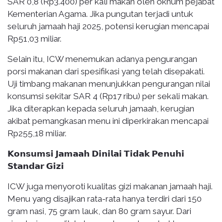
SAR 0,8 (Rp3.400) per kali makan oleh oknum pejabat
Kementerian Agama. Jika pungutan terjadi untuk
seluruh jamaah haji 2025, potensi kerugian mencapai
Rp51,03 miliar.
Selain itu, ICW menemukan adanya pengurangan
porsi makanan dari spesifikasi yang telah disepakati.
Uji timbang makanan menunjukkan pengurangan nilai
konsumsi sekitar SAR 4 (Rp17 ribu) per sekali makan.
Jika diterapkan kepada seluruh jamaah, kerugian
akibat pemangkasan menu ini diperkirakan mencapai
Rp255,18 miliar.
𝗞𝗼𝗻𝘀𝘂𝗺𝘀𝗶 𝗝𝗮𝗺𝗮𝗮𝗵 𝗗𝗶𝗻𝗶𝗹𝗮𝗶 𝗧𝗶𝗱𝗮𝗸 𝗣𝗲𝗻𝘂𝗵𝗶
𝗦𝘁𝗮𝗻𝗱𝗮𝗿 𝗚𝗶𝘇𝗶
ICW juga menyoroti kualitas gizi makanan jamaah haji.
Menu yang disajikan rata-rata hanya terdiri dari 150
gram nasi, 75 gram lauk, dan 80 gram sayur. Dari