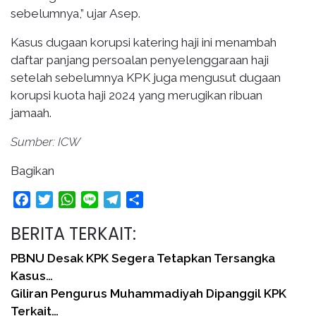
sebelumnya,” ujar Asep.
Kasus dugaan korupsi katering haji ini menambah
daftar panjang persoalan penyelenggaraan haji
setelah sebelumnya KPK juga mengusut dugaan
korupsi kuota haji 2024 yang merugikan ribuan
jamaah.
Sumber: ICW
Bagikan
Facebook
Twitter
WhatsApp
Line
Telegram
Share
BERITA TERKAIT:
PBNU Desak KPK Segera Tetapkan Tersangka
Kasus…
Giliran Pengurus Muhammadiyah Dipanggil KPK
Terkait…