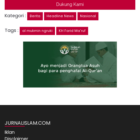
Dukung Kami
Kategori :
Berita
Headline News
Nasional
Tags :
al mukmin ngruki
KH Farid Ma'ruf
JURNALISLAM.COM
Iklan
Disclaimer