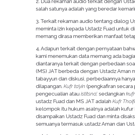
2. Dua rekaman audio terkait dengan Ustad
salah satunya adalah yang beredar kemarin 
3. Terkait rekaman audio tentang dialog
meminta izin kepada Ustadz Fuad untuk di
memang dirasa memberikan manfaat tetapi
4. Adapun terkait dengan pernyataan bah
kami menemukan data memang ada bagian d
diantaranya terkait dengan perbedaan soal
(MS) JAT berbeda dengan Ustadz Aman ma
tabayyun dan diskusi, perbedaannya hanya
dilapangan.
Kufr ta’yin
(pengkafiran secara 
pengecualian atau
istitsna’,
sedangkan
kuf
ustadz Fuad dan MS JAT adalah
Kufr Thoi
kelompok itu hukum asalnya adalah kufur k
disampaikan Ustadz Fuad dan minta disaksik
semuanya termasuk ustadz Aman dan Usta