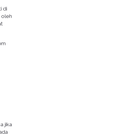
 di
 oleh
at
com
 jika
pada