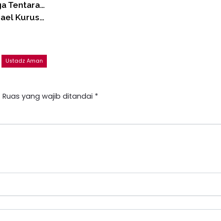
ga Tentara…
rael Kurus…
Ustadz Aman
.
Ruas yang wajib ditandai
*