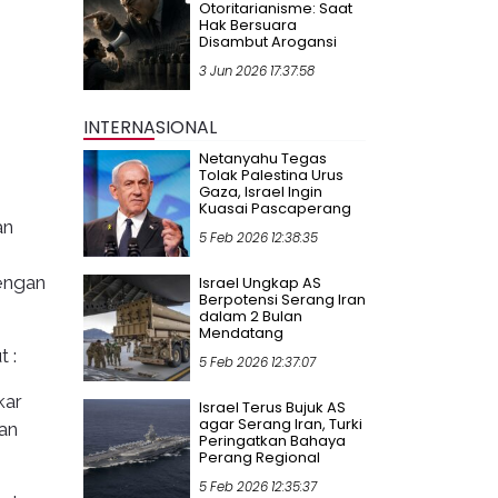
Otoritarianisme: Saat
Hak Bersuara
Disambut Arogansi
3 Jun 2026 17:37:58
INTERNASIONAL
Netanyahu Tegas
Tolak Palestina Urus
Gaza, Israel Ingin
Kuasai Pascaperang
an
5 Feb 2026 12:38:35
engan
Israel Ungkap AS
Berpotensi Serang Iran
dalam 2 Bulan
Mendatang
 :
5 Feb 2026 12:37:07
kar
Israel Terus Bujuk AS
agar Serang Iran, Turki
an
Peringatkan Bahaya
Perang Regional
5 Feb 2026 12:35:37