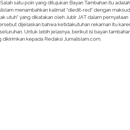
alah satu poin yang ditujukan Bayan Tambahan itu adala
alislam menambahkan kalimat “diedit-red” dengan maksu
dak utuh” yang dikatakan oleh Jubir JAT dalam pernyataan
rsebut dijelaskan bahwa ketidakutuhan rekaman itu kare
luruhan. Untuk lebih jelasnya, berikut isi bayan tambaha
g dikirimkan kepada Redaksi Jurnalislam.com.