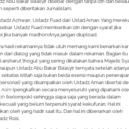
z Abu Bakar Ba’asyir disebar dengan tanpa izin dari belia
seperti diberitakan Jurnalislam.
 Ustadz Achwan, Ustadz Fuad dan Ustad Aman. Yang mere
sebar. Ustadz Fuad memberikan izin dengan syarat jika
 jika banyak madhorotnya jangan diupload.
wa hasil rekamannya tidak utuh memang kami benarkan ka
ari dialog yang tidak masuk dalam rekaman. Bagian itu
 ansharut thogut yang sering dikatakan bahwa Majelis Sya
upun Ustadz Abu Bakar Ba’asyir ternyata setelah adany
 sebatas istilah saja bukan beda esensi maupun penerapa
personal) yang disampaikan oleh Ustadz Aman disertai d
r Aam
(pengkafiran secara menyeluruh) yang dipahami ol
fah
(kelompok) sehingga siapa saja yang berada dalam
ecuali yang belum terpenuhi syarat kekufuran. Hal ini
an oleh yang hadir saat itu. Dan hal ini dibenarkan oleh
dz Rois.