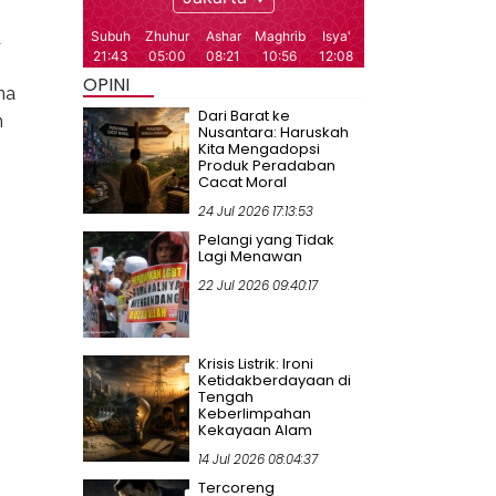
h
d
OPINI
na
Dari Barat ke
n
Nusantara: Haruskah
Kita Mengadopsi
Produk Peradaban
Cacat Moral
24 Jul 2026 17:13:53
Pelangi yang Tidak
Lagi Menawan
22 Jul 2026 09:40:17
Krisis Listrik: Ironi
Ketidakberdayaan di
Tengah
Keberlimpahan
Kekayaan Alam
14 Jul 2026 08:04:37
Tercoreng