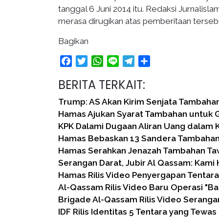
tanggal 6 Juni 2014 itu. Redaksi Jurnalis
merasa dirugikan atas pemberitaan terse
Bagikan
Facebook
Twitter
WhatsApp
Line
Telegram
Share
BERITA TERKAIT:
Trump: AS Akan Kirim Senjata Tambahan
Hamas Ajukan Syarat Tambahan untuk 
KPK Dalami Dugaan Aliran Uang dalam K
Hamas Bebaskan 13 Sandera Tambahan
Hamas Serahkan Jenazah Tambahan Taw
Serangan Darat, Jubir Al Qassam: Kami
Hamas Rilis Video Penyergapan Tentara 
Al-Qassam Rilis Video Baru Operasi "Ba
Brigade Al-Qassam Rilis Video Seranga
IDF Rilis Identitas 5 Tentara yang Tewa