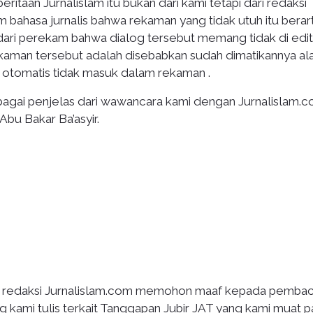
ritaan Jurnalislam itu bukan dari kami tetapi dari redaksi
ahasa jurnalis bahwa rekaman yang tidak utuh itu berarti
dari perekam bahwa dialog tersebut memang tidak di edit
ekaman tersebut adalah disebabkan sudah dimatikannya al
 otomatis tidak masuk dalam rekaman .
bagai penjelas dari wawancara kami dengan Jurnalislam.
bu Bakar Ba’asyir.
 redaksi Jurnalislam.com memohon maaf kepada pembaca
g kami tulis terkait Tanggapan Jubir JAT yang kami muat 