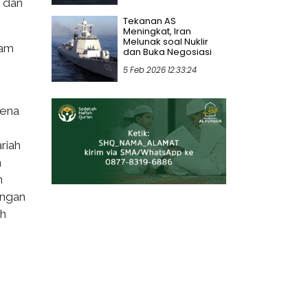
u dan
Tekanan AS
Meningkat, Iran
Melunak soal Nuklir
kam
dan Buka Negosiasi
5 Feb 2026 12:33:24
rena
riah
a
n
engan
eh