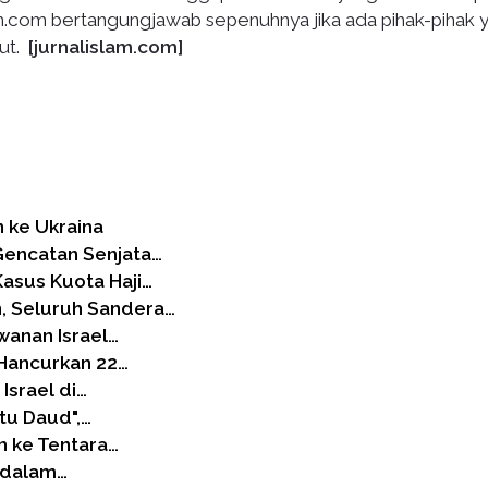
lam.com bertangungjawab sepenuhnya jika ada pihak-pihak 
but.
[jurnalislam.com]
 ke Ukraina
Gencatan Senjata…
asus Kuota Haji…
, Seluruh Sandera…
anan Israel…
 Hancurkan 22…
Israel di…
tu Daud",…
n ke Tentara…
s dalam…