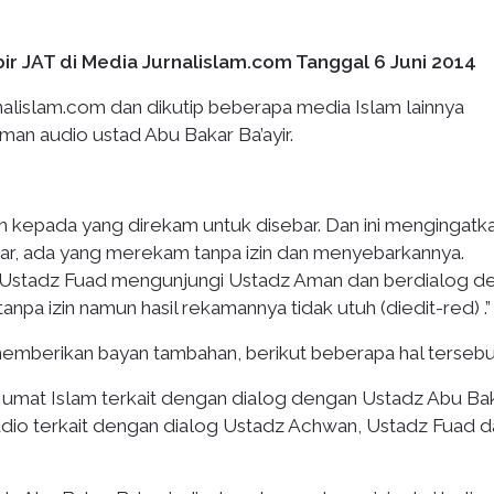
r JAT di Media Jurnalislam.com Tanggal 6 Juni 2014
nalislam.com dan dikutip beberapa media Islam lainnya
an audio ustad Abu Bakar Ba’ayir.
in kepada yang direkam untuk disebar. Dan ini mengingatk
luar, ada yang merekam tanpa izin dan menyebarkannya.
 Ustadz Fuad mengunjungi Ustadz Aman dan berdialog d
anpa izin namun hasil rekamannya tidak utuh (diedit-red) .”
memberikan bayan tambahan, berikut beberapa hal tersebut
i umat Islam terkait dengan dialog dengan Ustadz Abu Ba
udio terkait dengan dialog Ustadz Achwan, Ustadz Fuad d