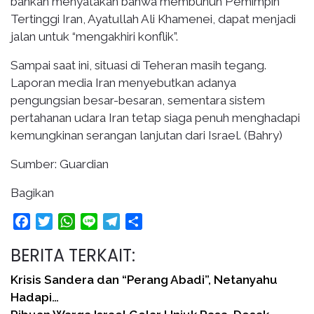
bahkan menyatakan bahwa membunuh Pemimpin
Tertinggi Iran, Ayatullah Ali Khamenei, dapat menjadi
jalan untuk “mengakhiri konflik”.
Sampai saat ini, situasi di Teheran masih tegang.
Laporan media Iran menyebutkan adanya
pengungsian besar-besaran, sementara sistem
pertahanan udara Iran tetap siaga penuh menghadapi
kemungkinan serangan lanjutan dari Israel. (Bahry)
Sumber: Guardian
Bagikan
Facebook
Twitter
WhatsApp
Line
Telegram
Share
BERITA TERKAIT:
Krisis Sandera dan “Perang Abadi”, Netanyahu
Hadapi…