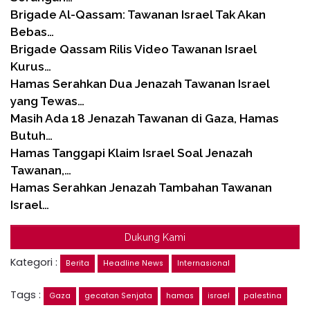
Brigade Al-Qassam: Tawanan Israel Tak Akan
Bebas…
Brigade Qassam Rilis Video Tawanan Israel
Kurus…
Hamas Serahkan Dua Jenazah Tawanan Israel
yang Tewas…
Masih Ada 18 Jenazah Tawanan di Gaza, Hamas
Butuh…
Hamas Tanggapi Klaim Israel Soal Jenazah
Tawanan,…
Hamas Serahkan Jenazah Tambahan Tawanan
Israel…
Dukung Kami
Kategori :
Berita
Headline News
Internasional
Tags :
Gaza
gecatan Senjata
hamas
israel
palestina