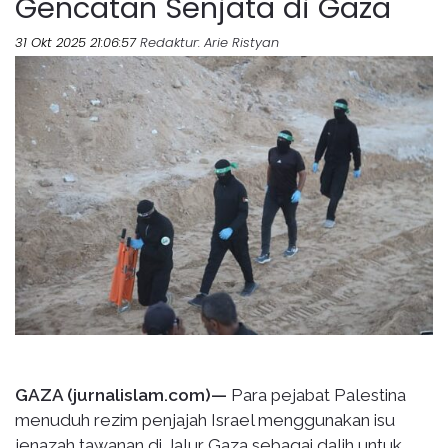
Gencatan Senjata di Gaza
31 Okt 2025 21:06:57
Redaktur
: Arie Ristyan
GAZA (jurnalislam.com)—
Para pejabat Palestina
menuduh rezim penjajah Israel menggunakan isu
jenazah tawanan di Jalur Gaza sebagai dalih untuk