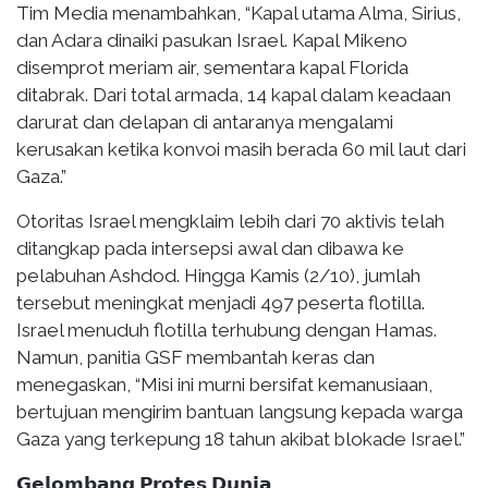
Tim Media menambahkan, “Kapal utama Alma, Sirius,
dan Adara dinaiki pasukan Israel. Kapal Mikeno
disemprot meriam air, sementara kapal Florida
ditabrak. Dari total armada, 14 kapal dalam keadaan
darurat dan delapan di antaranya mengalami
kerusakan ketika konvoi masih berada 60 mil laut dari
Gaza.”
Otoritas Israel mengklaim lebih dari 70 aktivis telah
ditangkap pada intersepsi awal dan dibawa ke
pelabuhan Ashdod. Hingga Kamis (2/10), jumlah
tersebut meningkat menjadi 497 peserta flotilla.
Israel menuduh flotilla terhubung dengan Hamas.
Namun, panitia GSF membantah keras dan
menegaskan, “Misi ini murni bersifat kemanusiaan,
bertujuan mengirim bantuan langsung kepada warga
Gaza yang terkepung 18 tahun akibat blokade Israel.”
𝗚𝗲𝗹𝗼𝗺𝗯𝗮𝗻𝗴 𝗣𝗿𝗼𝘁𝗲𝘀 𝗗𝘂𝗻𝗶𝗮