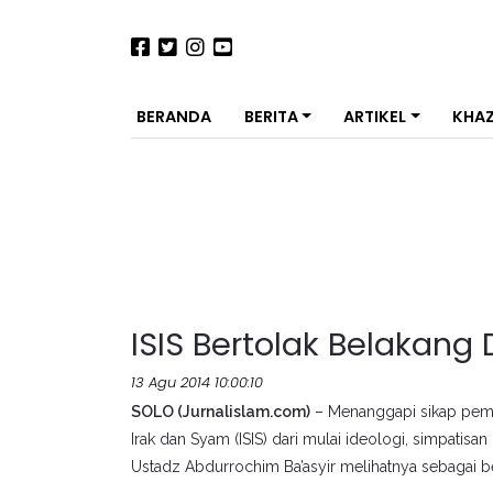
BERANDA
BERITA
ARTIKEL
KHA
ISIS Bertolak Belakang 
13 Agu 2014 10:00:10
SOLO (Jurnalislam.com)
– Menanggapi sikap peme
Irak dan Syam (ISIS) dari mulai ideologi, simpatisa
Ustadz Abdurrochim Ba’asyir melihatnya sebagai be