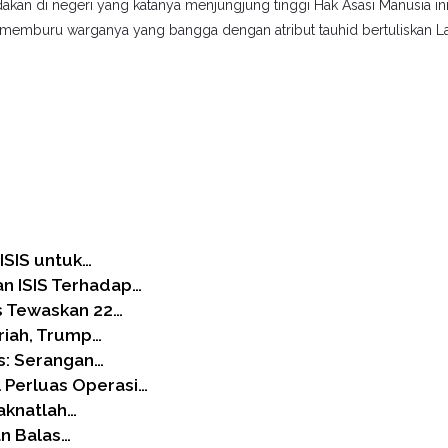
kan di negeri yang katanya menjungjung tinggi Hak Asasi Manusia ini
h memburu warganya yang bangga dengan atribut tauhid bertuliskan L
ISIS untuk…
n ISIS Terhadap…
s Tewaskan 22…
riah, Trump…
s: Serangan…
 Perluas Operasi…
laknatlah…
an Balas…