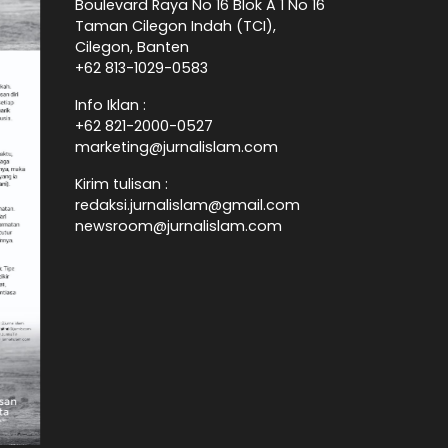
Boulevard Raya No 16 Blok A 1 No 16
Taman Cilegon Indah (TCI),
Cilegon, Banten
+62 813-1029-0583
Info Iklan :
+62 821-2000-0527
marketing@jurnalislam.com
Kirim tulisan :
redaksi.jurnalislam@gmail.com
newsroom@jurnalislam.com