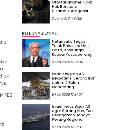
Otoritarianisme: Saat
Hak Bersuara
Disambut Arogansi
3 Jun 2026 17:37:58
INTERNASIONAL
Netanyahu Tegas
stru
Tolak Palestina Urus
Gaza, Israel Ingin
Kuasai Pascaperang
tina
5 Feb 2026 12:38:35
na
Israel Ungkap AS
l tak
Berpotensi Serang Iran
dalam 2 Bulan
nya.
Mendatang
5 Feb 2026 12:37:07
HAM PBB
Israel Terus Bujuk AS
agar Serang Iran, Turki
Peringatkan Bahaya
p
Perang Regional
rti
5 Feb 2026 12:35:37