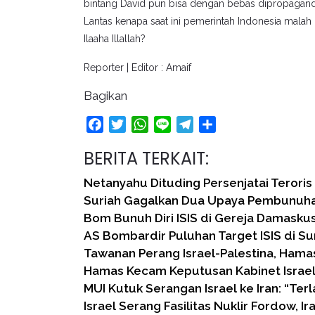
bintang David pun bisa dengan bebas dipropaganda
Lantas kenapa saat ini pemerintah Indonesia mala
Ilaaha Illallah?
Reporter | Editor : Amaif
Bagikan
Facebook
Twitter
WhatsApp
Line
Telegram
Share
BERITA TERKAIT:
Netanyahu Dituding Persenjatai Teroris 
Suriah Gagalkan Dua Upaya Pembunuha
Bom Bunuh Diri ISIS di Gereja Damasku
AS Bombardir Puluhan Target ISIS di Su
Tawanan Perang Israel-Palestina, Hama
Hamas Kecam Keputusan Kabinet Israel
MUI Kutuk Serangan Israel ke Iran: “Ter
Israel Serang Fasilitas Nuklir Fordow, Ir