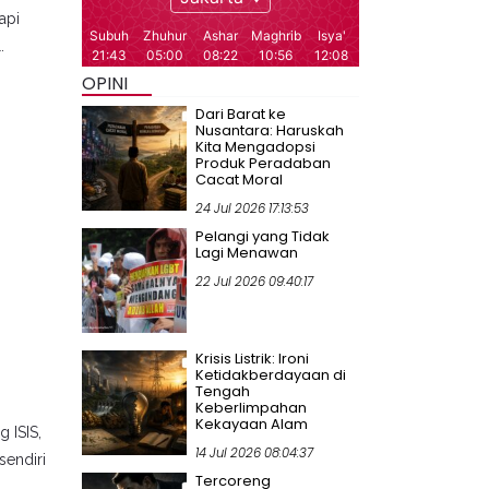
api
.
OPINI
Dari Barat ke
Nusantara: Haruskah
Kita Mengadopsi
Produk Peradaban
Cacat Moral
24 Jul 2026 17:13:53
Pelangi yang Tidak
Lagi Menawan
22 Jul 2026 09:40:17
Krisis Listrik: Ironi
Ketidakberdayaan di
Tengah
Keberlimpahan
Kekayaan Alam
 ISIS,
14 Jul 2026 08:04:37
sendiri
Tercoreng