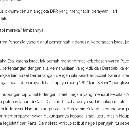
atus oknum-oknum anggota DPR yang menghadiri perayaan Hari
lalu.
api mereka,” tambahnya.
orma Pancasila yang dianut pemerintah Indonesia, keberadaan Israel ju
aha Esa, karena Israel tak pernah menghormati kebebasan warga Pales
 bertentangan dengan sila Kemanusiaan Yang Adil dan Beradab, kare
gsa lain. Israel bertentangan dengan sila Keadilan Sosial, karena Israe
ngan apa sebenarnya di balik upaya meng “PKI” kan ISIS ini?" pungkas
ai hubungan diplomatik dengan Israel, negara yang menurut kepala 
ma puluhan tahun di Gaza. Catatan itu seharusnya sudah cukup untuk
 di Indonesia. Namun hingga saat ini Benzamin Ketang, seorang warga
r mempropagandakan dukungannya kepada Israel justru masih hidu
gislatif dari Partai Demokrat. Atribut-atribut negeri penjajah itu sepe