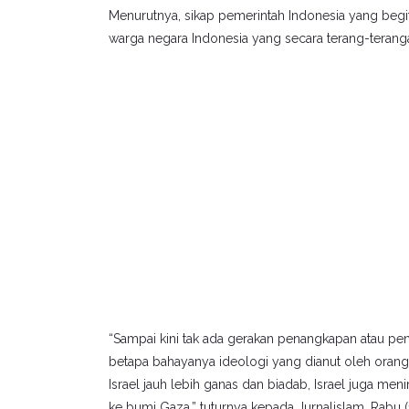
Menurutnya, sikap pemerintah Indonesia yang begit
warga negara Indonesia yang secara terang-terang
“Sampai kini tak ada gerakan penangkapan atau pen
betapa bahayanya ideologi yang dianut oleh orang-or
Israel jauh lebih ganas dan biadab, Israel juga me
ke bumi Gaza,” tuturnya kepada Jurnalislam, Rabu 