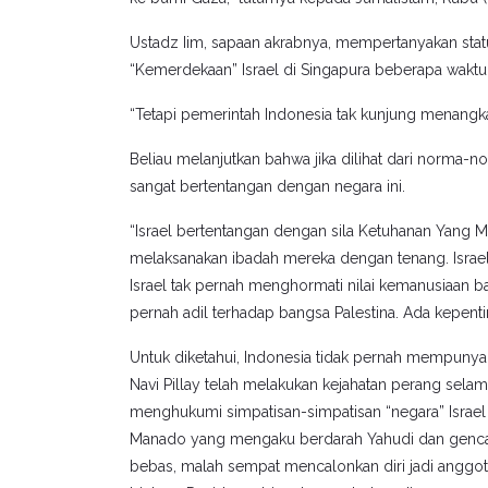
Ustadz Iim, sapaan akrabnya, mempertanyakan st
“Kemerdekaan” Israel di Singapura beberapa waktu 
“Tetapi pemerintah Indonesia tak kunjung menangk
Beliau melanjutkan bahwa jika dilihat dari norma-n
sangat bertentangan dengan negara ini.
“Israel bertentangan dengan sila Ketuhanan Yang M
melaksanakan ibadah mereka dengan tenang. Israel
Israel tak pernah menghormati nilai kemanusiaan ban
pernah adil terhadap bangsa Palestina. Ada kepenti
Untuk diketahui, Indonesia tidak pernah mempuny
Navi Pillay telah melakukan kejahatan perang sela
menghukumi simpatisan-simpatisan “negara” Israel
Manado yang mengaku berdarah Yahudi dan genca
bebas, malah sempat mencalonkan diri jadi anggota le