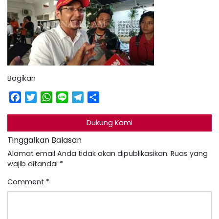
Bagikan
Facebook
Twitter
WhatsApp
Line
Telegram
Share
Dukung Kami
Tinggalkan Balasan
Alamat email Anda tidak akan dipublikasikan.
Ruas yang
wajib ditandai
*
Comment
*