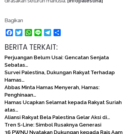
dirasakan seluruh manusia.
[infopalestina]
Bagikan
Facebook
Twitter
WhatsApp
Line
Telegram
Share
BERITA TERKAIT:
Perjuangan Belum Usai: Gencatan Senjata
Sebatas…
Survei Palestina, Dukungan Rakyat Terhadap
Hamas…
Abbas Minta Hamas Menyerah, Hamas:
Penghinaan…
Hamas Ucapkan Selamat kepada Rakyat Suriah
atas…
Aliansi Rakyat Bela Palestina Gelar Aksi di…
Tren S-Line: Simbol Rusaknya Generasi
36 PWNU Nyatakan Dukungan kepada Rais Aam