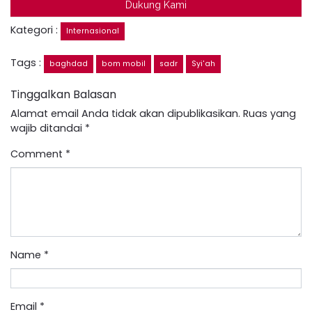
Dukung Kami
Kategori :
Internasional
Tags :
baghdad
bom mobil
sadr
Syi'ah
Tinggalkan Balasan
Alamat email Anda tidak akan dipublikasikan.
Ruas yang
wajib ditandai
*
Comment
*
Name
*
Email
*