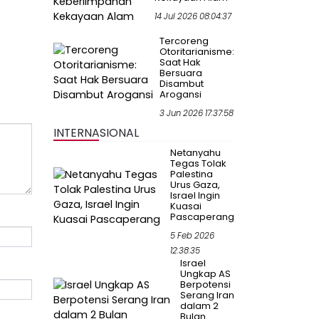
14 Jul 2026 08:04:37
Tercoreng
Otoritarianisme:
Saat Hak
Bersuara
Disambut
Arogansi
3 Jun 2026 17:37:58
INTERNASIONAL
Netanyahu
Tegas Tolak
Palestina
Urus Gaza,
Israel Ingin
Kuasai
Pascaperang
5 Feb 2026
12:38:35
Israel
Ungkap AS
Berpotensi
Serang Iran
dalam 2
Bulan