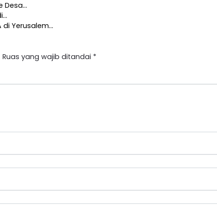
ke Desa…
di…
A di Yerusalem…
.
Ruas yang wajib ditandai
*