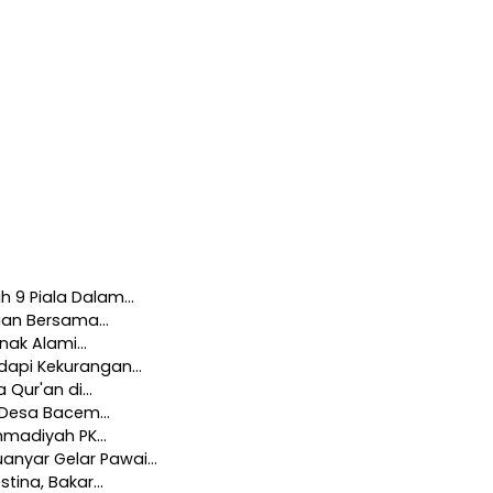
h 9 Piala Dalam…
iaan Bersama…
Anak Alami…
adapi Kekurangan…
a Qur'an di…
i Desa Bacem…
ammadiyah PK…
anyar Gelar Pawai…
stina, Bakar…