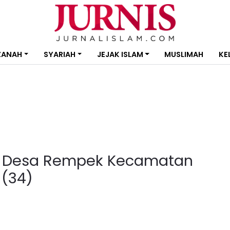
ZANAH
SYARIAH
JEJAK ISLAM
MUSLIMAH
KE
k Desa Rempek Kecamatan
(34)