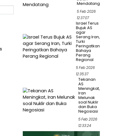
Mendatang
5 Feb 2026
12:37:07
Israel Terus
Bujuk AS
agar
Serang Iran,
Turki
Peringatkan
s
Bahaya
Perang
Regional
5 Feb 2026
12:35:37
Tekanan
AS
Meningkat,
Iran
Melunak
soal Nuklir
dan Buka
Negosiasi
5 Feb 2026
12:33:24