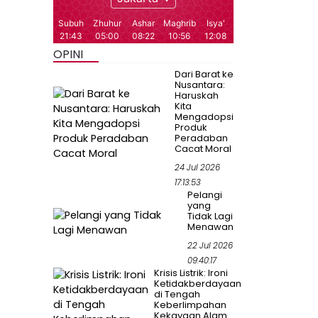
OPINI
Dari Barat ke
Nusantara:
Haruskah
Kita
Mengadopsi
Produk
Peradaban
Cacat Moral
24 Jul 2026
17:13:53
Pelangi
yang
Tidak Lagi
Menawan
22 Jul 2026
09:40:17
Krisis Listrik: Ironi
Ketidakberdayaan
di Tengah
Keberlimpahan
Kekayaan Alam