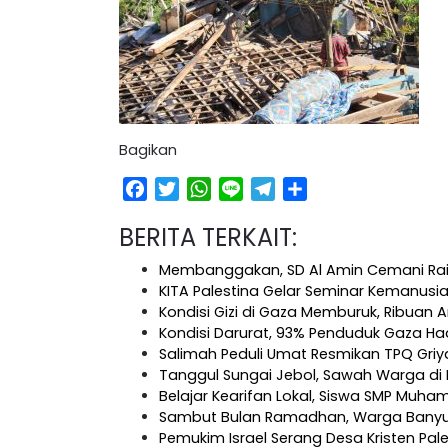
Bagikan
Facebook
Twitter
WhatsApp
Line
Telegram
Share
BERITA TERKAIT:
Membanggakan, SD Al Amin Cemani Rai
KITA Palestina Gelar Seminar Kemanus
Kondisi Gizi di Gaza Memburuk, Ribuan 
Kondisi Darurat, 93% Penduduk Gaza H
Salimah Peduli Umat Resmikan TPQ Griy
Tanggul Sungai Jebol, Sawah Warga d
Belajar Kearifan Lokal, Siswa SMP Muh
Sambut Bulan Ramadhan, Warga Banyu
Pemukim Israel Serang Desa Kristen Pale