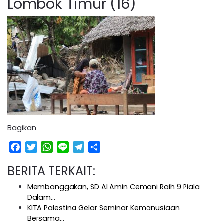
Lombok Timur (16)
Bagikan
Facebook
Twitter
WhatsApp
Line
Telegram
Share
BERITA TERKAIT:
Membanggakan, SD Al Amin Cemani Raih 9 Piala
Dalam…
KITA Palestina Gelar Seminar Kemanusiaan
Bersama…