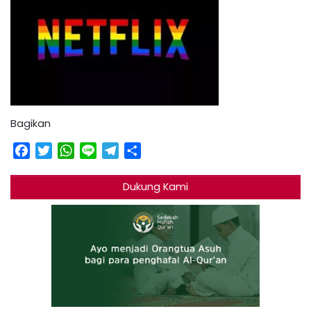
Bagikan
Facebook
Twitter
WhatsApp
Line
Telegram
Share
Dukung Kami