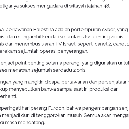
tiganya sukses mengudara di wilayah jajahan 48.
ai perlawanan Palestina adalah pertempuran cyber, yang
 dan mengambil kendali sejumlah situs penting zionis,
s dan menembus siaran TV Israel, seperti canel 2, canel 
 merekam sejumlah operasi penyerangan.
njadi point penting selama perang, yang digunakan untu
ses menawan sejumlah serdadu zionis.
gan yang mungkin dicapai perlawanan dan persenjataann
up menyebutkan bahwa sampai saat ini produksi dan
rhenti.
peringati hari perang Furqon, bahwa pengembangan senj
an menjadi duri di tenggorokan musuh. Semua akan menga
di masa mendatang.