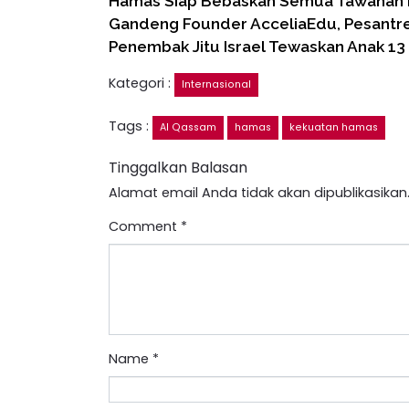
Hamas Siap Bebaskan Semua Tawanan I
Gandeng Founder AcceliaEdu, Pesant
Penembak Jitu Israel Tewaskan Anak 13 
Kategori :
Internasional
Tags :
Al Qassam
hamas
kekuatan hamas
Tinggalkan Balasan
Alamat email Anda tidak akan dipublikasikan
Comment
*
Name
*