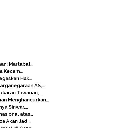
nan: Martabat…
ia Kecam…
Tegaskan Hak…
warganegaraan AS,…
ukaran Tawanan,…
anan Menghancurkan…
hya Sinwar,…
nasional atas…
za Akan Jadi…