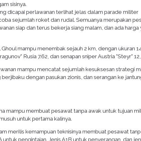
am sisinya.
dicapai perlawanan terlihat jelas dalam parade militer
i coba sejumlah roket dan rudal. Semuanya merupakan pe
awanan siap dan terus bekerja siang malam, dan ada harga
s al Ghoul mampu menembak sejauh 2 km, dengan ukuran 1
agunov" Rusia 7.62, dan senapan sniper Austria "Steyr" 12,
rlawanan mampu mencatat sejumlah kesuksesan strategi mil
berjibaku dengan pasukan zionis, dan serangan ke jantun
ina mampu membuat pesawat tanpa awak untuk tujuan mili
musuh untuk pertama kalinya.
ssam merilis kemampuan teknisinya membuat pesawat tanp
A untuk pengintaian. Jenis A1B untuk penyerangan, dan jen