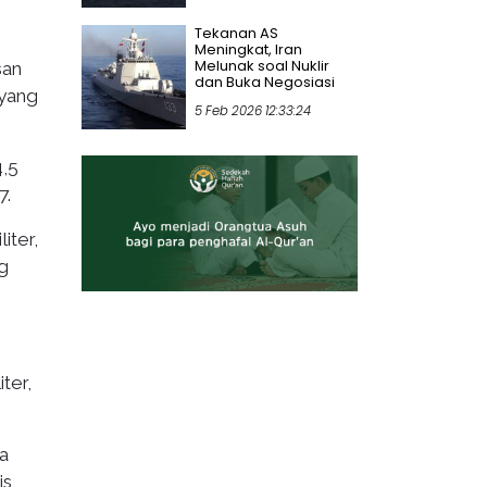
Tekanan AS
Meningkat, Iran
Melunak soal Nuklir
san
dan Buka Negosiasi
 yang
5 Feb 2026 12:33:24
4,5
7.
iter,
g
ter,
a
is