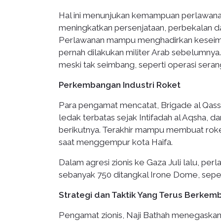
Hal ini menunjukan kemampuan perlawana
meningkatkan persenjataan, perbekalan da
Perlawanan mampu menghadirkan keseimb
pernah dilakukan militer Arab sebelumny
meski tak seimbang, seperti operasi sera
Perkembangan Industri Roket
Para pengamat mencatat, Brigade al Qas
ledak terbatas sejak Intifadah al Aqsha,
berikutnya. Terakhir mampu membuat rok
saat menggempur kota Haifa.
Dalam agresi zionis ke Gaza Juli lalu, pe
sebanyak 750 ditangkal Irone Dome, seperti
Strategi dan Taktik Yang Terus Berkem
Pengamat zionis, Naji Bathah menegaskan