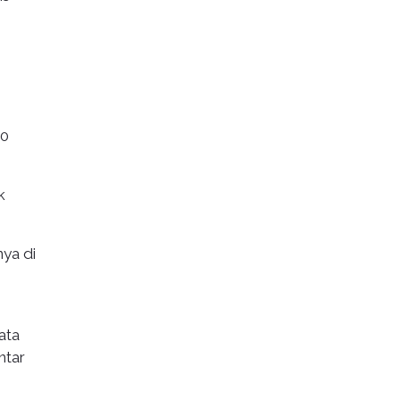
10
k
ya di
ata
ntar