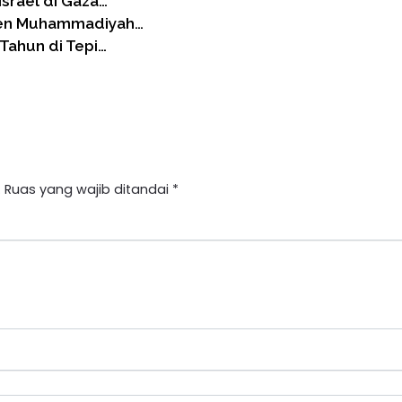
srael di Gaza…
ren Muhammadiyah…
Tahun di Tepi…
.
Ruas yang wajib ditandai
*