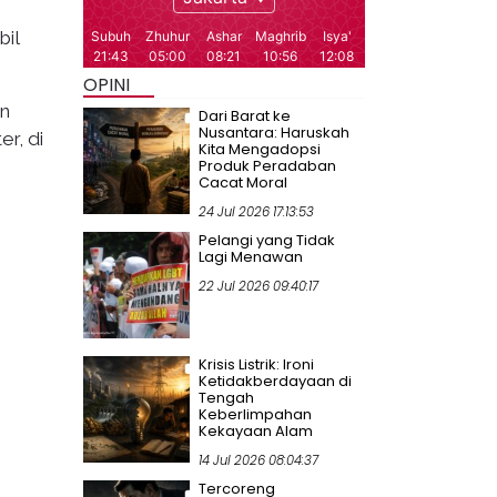
il
OPINI
an
Dari Barat ke
Nusantara: Haruskah
er, di
Kita Mengadopsi
Produk Peradaban
Cacat Moral
24 Jul 2026 17:13:53
Pelangi yang Tidak
Lagi Menawan
22 Jul 2026 09:40:17
Krisis Listrik: Ironi
Ketidakberdayaan di
Tengah
Keberlimpahan
Kekayaan Alam
14 Jul 2026 08:04:37
Tercoreng