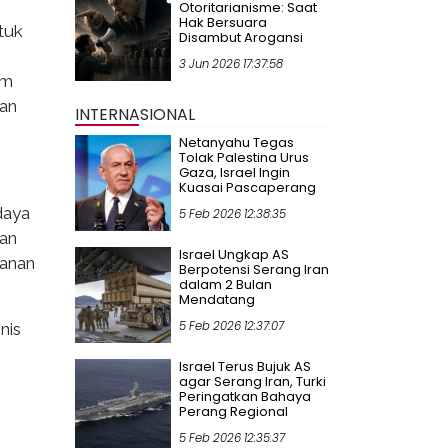
Otoritarianisme: Saat
Hak Bersuara
tuk
Disambut Arogansi
3 Jun 2026 17:37:58
um
san
INTERNASIONAL
Netanyahu Tegas
Tolak Palestina Urus
Gaza, Israel Ingin
Kuasai Pascaperang
daya
5 Feb 2026 12:38:35
ran
Israel Ungkap AS
wanan
Berpotensi Serang Iran
dalam 2 Bulan
Mendatang
5 Feb 2026 12:37:07
nis
Israel Terus Bujuk AS
agar Serang Iran, Turki
Peringatkan Bahaya
Perang Regional
5 Feb 2026 12:35:37