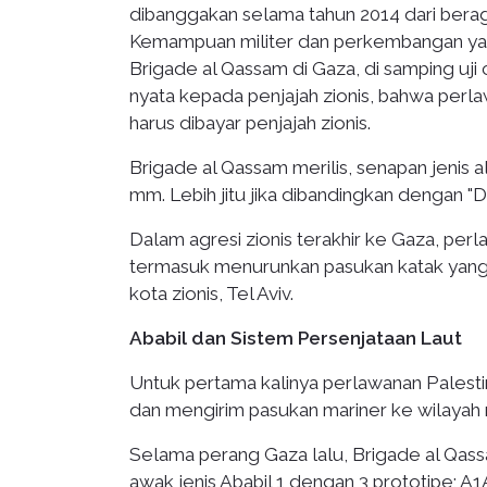
dibanggakan selama tahun 2014 dari berag
Kemampuan militer dan perkembangan yang 
Brigade al Qassam di Gaza, di samping uj
nyata kepada penjajah zionis, bahwa perl
harus dibayar penjajah zionis.
Brigade al Qassam merilis, senapan jeni
mm. Lebih jitu jika dibandingkan dengan "Dr
Dalam agresi zionis terakhir ke Gaza, pe
termasuk menurunkan pasukan katak yang 
kota zionis, Tel Aviv.
Ababil dan Sistem Persenjataan Laut
Untuk pertama kalinya perlawanan Palest
dan mengirim pasukan mariner ke wilayah 
Selama perang Gaza lalu, Brigade al Qa
awak jenis Ababil 1 dengan 3 prototipe; A1