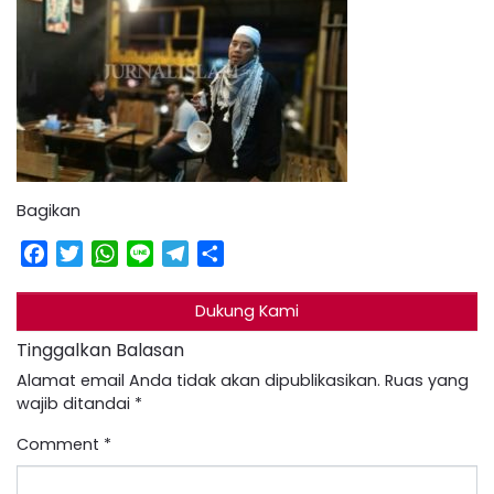
Bagikan
Facebook
Twitter
WhatsApp
Line
Telegram
Share
Dukung Kami
Tinggalkan Balasan
Alamat email Anda tidak akan dipublikasikan.
Ruas yang
wajib ditandai
*
Comment
*