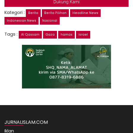
Dukung Kami
Kategori :
Berita
Berita Pilihan
Headline News
Indonesian News
Nasional
Tags :
Al Qassam
Gaza
hamas
israel
JURNALISLAM.COM
Iklan