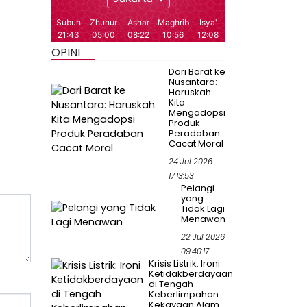
OPINI
Dari Barat ke
Nusantara:
Haruskah
Kita
Mengadopsi
Produk
Peradaban
Cacat Moral
24 Jul 2026
17:13:53
Pelangi
yang
Tidak Lagi
Menawan
22 Jul 2026
09:40:17
Krisis Listrik: Ironi
Ketidakberdayaan
di Tengah
Keberlimpahan
Kekayaan Alam