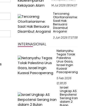
14 Jul 2026 08:04:37
Tercoreng
Otoritarianisme:
Saat Hak
Bersuara
Disambut
Arogansi
3 Jun 2026 17:37:58
INTERNASIONAL
Netanyahu
Tegas Tolak
Palestina
Urus Gaza,
s
Israel Ingin
Kuasai
Pascaperang
5 Feb 2026
12:38:35
Israel
Ungkap AS
Berpotensi
Serang Iran
dalam 2
Bulan