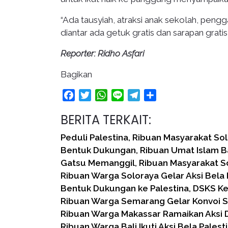
“Ada tausyiah, atraksi anak sekolah, pen
diantar ada getuk gratis dan sarapan gratis
Reporter: Ridho Asfari
Bagikan
Facebook
Twitter
WhatsApp
Line
Telegram
Share
BERITA TERKAIT:
Peduli Palestina, Ribuan Masyarakat Sol
Bentuk Dukungan, Ribuan Umat Islam B
Gatsu Memanggil, Ribuan Masyarakat S
Ribuan Warga Soloraya Gelar Aksi Bela 
Bentuk Dukungan ke Palestina, DSKS K
Ribuan Warga Semarang Gelar Konvoi 
Ribuan Warga Makassar Ramaikan Aksi 
Ribuan Warga Bali Ikuti Aksi Bela Palest