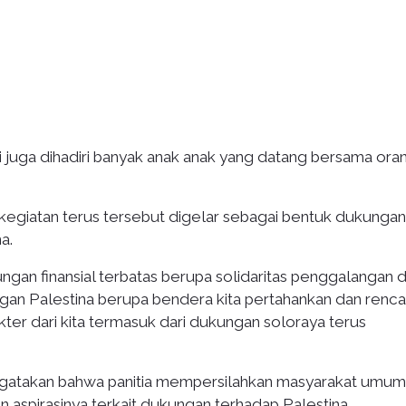
i juga dihadiri banyak anak anak yang datang bersama ora
giatan terus tersebut digelar sebagai bentuk dukungan 
a.
an finansial terbatas berupa solidaritas penggalangan d
ngan Palestina berupa bendera kita pertahankan dan renc
akter dari kita termasuk dari dukungan soloraya terus
ngatakan bahwa panitia mempersilahkan masyarakat umum
 aspirasinya terkait dukungan terhadap Palestina.