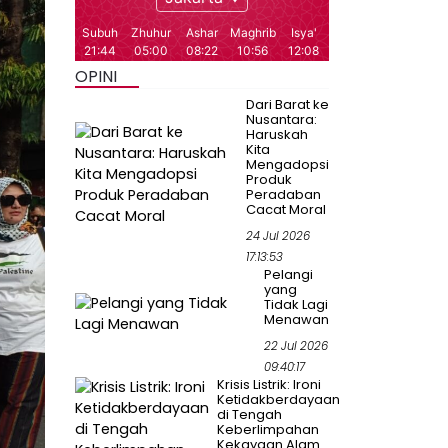
OPINI
Dari Barat ke
Nusantara:
Haruskah
Kita
Mengadopsi
Produk
Peradaban
Cacat Moral
24 Jul 2026
17:13:53
Pelangi
yang
Tidak Lagi
Menawan
22 Jul 2026
09:40:17
Krisis Listrik: Ironi
Ketidakberdayaan
di Tengah
Keberlimpahan
Kekayaan Alam