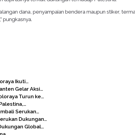
ggalangan dana, penyampaian bendera maupun stiker, term
,” pungkasnya.
oraya Ikuti…
anten Gelar Aksi…
oloraya Turun ke…
Palestina,…
embali Serukan…
Serukan Dukungan…
Dukungan Global…
ina,…