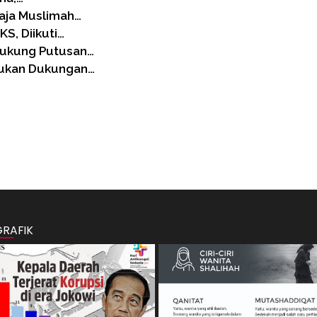
aja Muslimah…
S, Diikuti…
Dukung Putusan…
rukan Dukungan…
GRAFIK