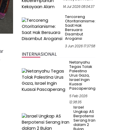
14 Jul 2026 08:04:37
Tercoreng
Otoritarianisme:
Saat Hak
Bersuara
Disambut
Arogansi
3 Jun 2026 17:37:58
ar
INTERNASIONAL
a
Netanyahu
Tegas Tolak
Palestina
Urus Gaza,
Israel Ingin
Kuasai
Pascaperang
5 Feb 2026
12:38:35
Israel
Ungkap AS
Berpotensi
Serang Iran
dalam 2
Bulan