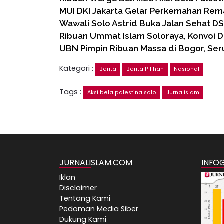
MUI DKI Jakarta Gelar Perkemahan Rem
Wawali Solo Astrid Buka Jalan Sehat DSK
Ribuan Ummat Islam Soloraya, Konvoi 
UBN Pimpin Ribuan Massa di Bogor, Se
Kategori :
Berita
Berita Pilihan
Nasional
Tags :
Aksi bela palestina solo
Jurnalislam
JURNALISLAM.COM
INFO
Iklan
Disclaimer
Tentang Kami
Pedoman Media Siber
Dukung Kami