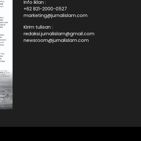
Info Iklan :
+62 821-2000-0527
marketing@jurnalislam.com
Kirim tulisan :
redaksi.jurnalislam@gmail.com
newsroom@jurnalislam.com