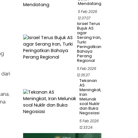
Mendatang
5 Feb 2026
12:37:07
Israel Terus
Bujuk AS
agar
Serang Iran,
Turki
Peringatkan
Bahaya
ng
Perang
Regional
5 Feb 2026
dari
12:35:37
Tekanan
AS
Meningkat,
ana,
Iran
Melunak
ana
soal Nuklir
dan Buka
Negosiasi
5 Feb 2026
12:33:24