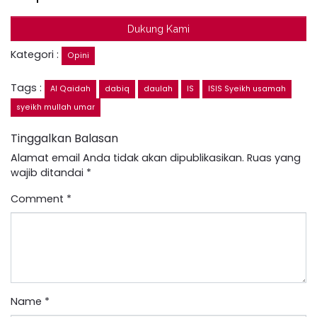
Dukung Kami
Kategori :
Opini
Tags :
Al Qaidah
dabiq
daulah
IS
ISIS Syeikh usamah
syeikh mullah umar
Tinggalkan Balasan
Alamat email Anda tidak akan dipublikasikan.
Ruas yang
wajib ditandai
*
Comment
*
Name
*