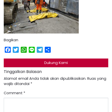
Bagikan
Facebook
Twitter
WhatsApp
Line
Telegram
Share
Dukung Kami
Tinggalkan Balasan
Alamat email Anda tidak akan dipublikasikan.
Ruas yang
wajib ditandai
*
Comment
*