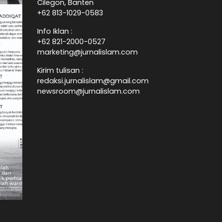
Cilegon, Banten
+62 813-1029-0583
Info Iklan :
+62 821-2000-0527
marketing@jurnalislam.com
Kirim tulisan :
redaksi.jurnalislam@gmail.com
newsroom@jurnalislam.com