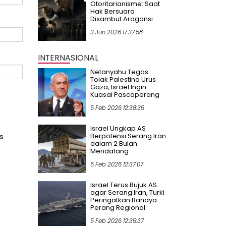
Otoritarianisme: Saat
Hak Bersuara
Disambut Arogansi
3 Jun 2026 17:37:58
INTERNASIONAL
Netanyahu Tegas
Tolak Palestina Urus
Gaza, Israel Ingin
Kuasai Pascaperang
5 Feb 2026 12:38:35
Israel Ungkap AS
Berpotensi Serang Iran
s
dalam 2 Bulan
Mendatang
5 Feb 2026 12:37:07
Israel Terus Bujuk AS
agar Serang Iran, Turki
Peringatkan Bahaya
Perang Regional
5 Feb 2026 12:35:37