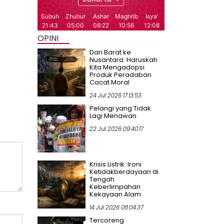
OPINI
Dari Barat ke
Nusantara: Haruskah
Kita Mengadopsi
Produk Peradaban
Cacat Moral
24 Jul 2026 17:13:53
Pelangi yang Tidak
Lagi Menawan
22 Jul 2026 09:40:17
Krisis Listrik: Ironi
Ketidakberdayaan di
Tengah
Keberlimpahan
Kekayaan Alam
14 Jul 2026 08:04:37
Tercoreng