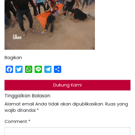
Bagikan
Facebook
Twitter
WhatsApp
Line
Telegram
Share
Dukung Kami
Tinggalkan Balasan
Alamat email Anda tidak akan dipublikasikan.
Ruas yang
wajib ditandai
*
Comment
*