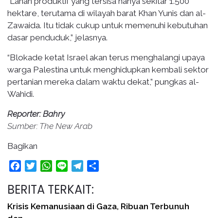
“Lahan produktif yang tersisa hanya sekitar 1.500
hektare, terutama di wilayah barat Khan Yunis dan al-
Zawaida. Itu tidak cukup untuk memenuhi kebutuhan
dasar penduduk,” jelasnya.
“Blokade ketat Israel akan terus menghalangi upaya
warga Palestina untuk menghidupkan kembali sektor
pertanian mereka dalam waktu dekat,” pungkas al-
Wahidi.
Reporter: Bahry
Sumber: The New Arab
Bagikan
Facebook
Twitter
WhatsApp
Line
Telegram
Share
BERITA TERKAIT:
Krisis Kemanusiaan di Gaza, Ribuan Terbunuh