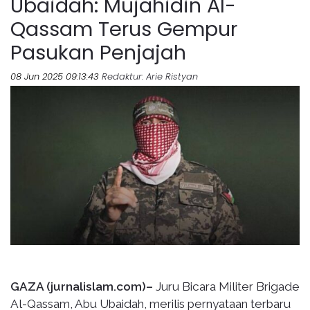
Ubaidah: Mujahidin Al-
Qassam Terus Gempur
Pasukan Penjajah
08 Jun 2025 09:13:43
Redaktur
: Arie Ristyan
GAZA (jurnalislam.com)–
Juru Bicara Militer Brigade
Al-Qassam, Abu Ubaidah, merilis pernyataan terbaru