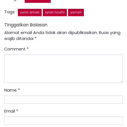
Tags :
sunni arhab
syiah houthi
yaman
Tinggalkan Balasan
Alamat email Anda tidak akan dipublikasikan.
Ruas yang
wajib ditandai
*
Comment
*
Name
*
Email
*