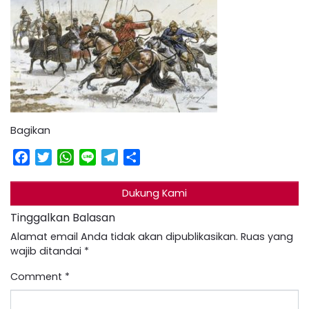
Bagikan
Facebook
Twitter
WhatsApp
Line
Telegram
Share
Dukung Kami
Tinggalkan Balasan
Alamat email Anda tidak akan dipublikasikan.
Ruas yang
wajib ditandai
*
Comment
*