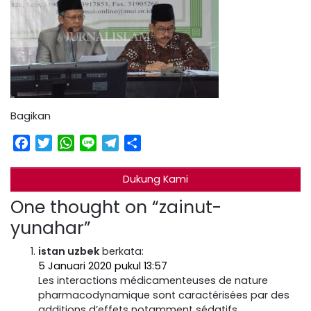
Bagikan
Facebook
Twitter
WhatsApp
Line
Telegram
Share
Dukung Kami
One thought on “
zainut-
yunahar
”
istan uzbek
berkata:
5 Januari 2020 pukul 13:57
Les interactions médicamenteuses de nature
pharmacodynamique sont caractérisées par des
additions d’effets notamment sédatifs,