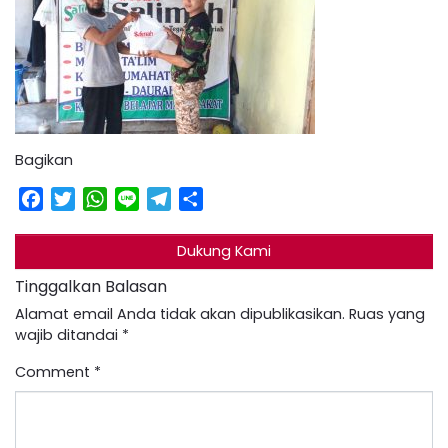
Bagikan
Facebook
Twitter
WhatsApp
Line
Telegram
Share
Dukung Kami
Tinggalkan Balasan
Alamat email Anda tidak akan dipublikasikan.
Ruas yang
wajib ditandai
*
Comment
*