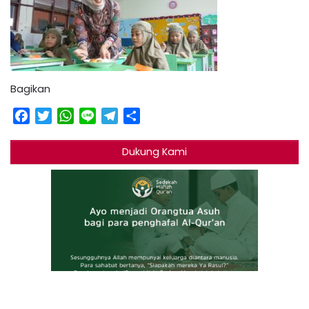
Bagikan
Facebook
Twitter
WhatsApp
Line
Telegram
Share
Dukung Kami