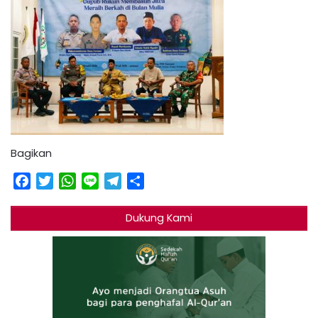
Bagikan
Facebook
Twitter
WhatsApp
Line
Telegram
Share
Dukung Kami