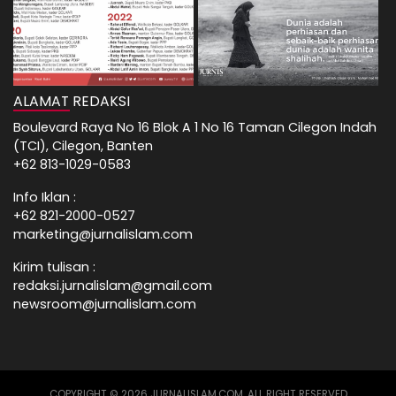
ALAMAT REDAKSI
Boulevard Raya No 16 Blok A 1 No 16 Taman Cilegon Indah
(TCI), Cilegon, Banten
+62 813-1029-0583
Info Iklan :
+62 821-2000-0527
marketing@jurnalislam.com
Kirim tulisan :
redaksi.jurnalislam@gmail.com
newsroom@jurnalislam.com
COPYRIGHT © 2026 JURNALISLAM.COM, ALL RIGHT RESERVED