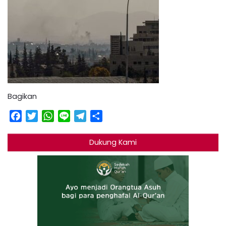
Bagikan
Facebook
Twitter
WhatsApp
Line
Telegram
Share
Dukung Kami