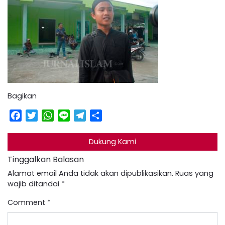
Bagikan
Facebook
Twitter
WhatsApp
Line
Telegram
Share
Dukung Kami
Tinggalkan Balasan
Alamat email Anda tidak akan dipublikasikan.
Ruas yang
wajib ditandai
*
Comment
*