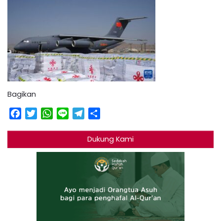
Bagikan
Facebook
Twitter
WhatsApp
Line
Telegram
Share
Dukung Kami