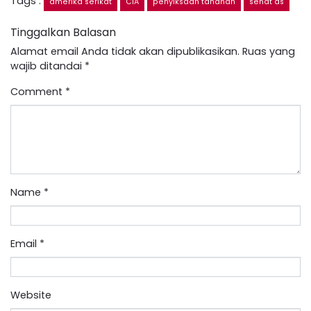
Tags :
amerika serikat
CIA
penyiksaan tahanan
senat as
Tinggalkan Balasan
Alamat email Anda tidak akan dipublikasikan.
Ruas yang
wajib ditandai
*
Comment
*
Name
*
Email
*
Website