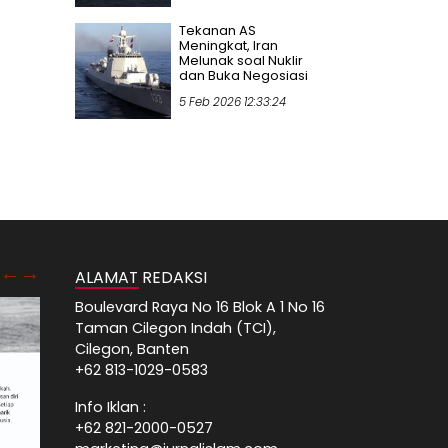
Tekanan AS
Meningkat, Iran
Melunak soal Nuklir
dan Buka Negosiasi
5 Feb 2026 12:33:24
ALAMAT REDAKSI
Boulevard Raya No 16 Blok A 1 No 16
Taman Cilegon Indah (TCI),
Cilegon, Banten
+62 813-1029-0583
Info Iklan :
+62 821-2000-0527