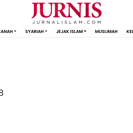
ZANAH
SYARIAH
JEJAK ISLAM
MUSLIMAH
KE
8