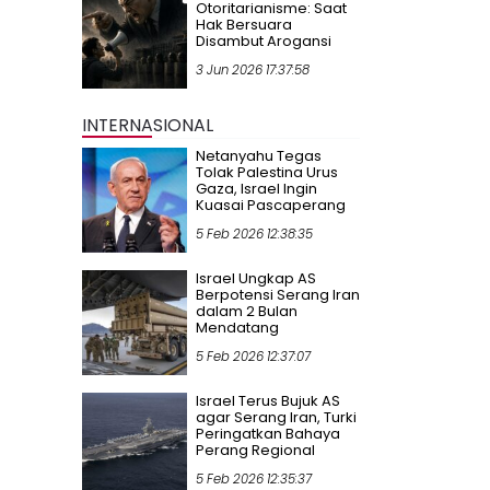
Otoritarianisme: Saat
Hak Bersuara
Disambut Arogansi
3 Jun 2026 17:37:58
INTERNASIONAL
Netanyahu Tegas
Tolak Palestina Urus
Gaza, Israel Ingin
Kuasai Pascaperang
5 Feb 2026 12:38:35
Israel Ungkap AS
Berpotensi Serang Iran
dalam 2 Bulan
Mendatang
5 Feb 2026 12:37:07
Israel Terus Bujuk AS
agar Serang Iran, Turki
Peringatkan Bahaya
Perang Regional
5 Feb 2026 12:35:37