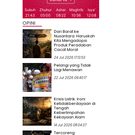
OPINI
Dari Barat ke
Nusantara: Haruskah
Kita Mengadopsi
Produk Peradaban
Cacat Moral
24 Jul 2026 17:13:53
Pelangi yang Tidak
Lagi Menawan
22 Jul 2026 09:40:17
Krisis Listrik: Ironi
Ketidakberdayaan di
Tengah
Keberlimpahan
Kekayaan Alam
14 Jul 2026 08:04:37
Tercoreng