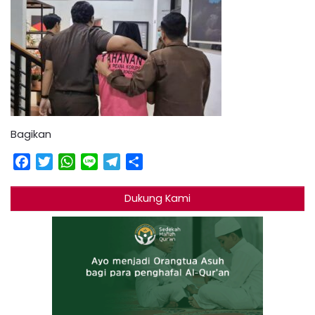
Bagikan
Facebook
Twitter
WhatsApp
Line
Telegram
Share
Dukung Kami