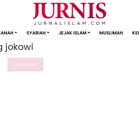
ZANAH
SYARIAH
JEJAK ISLAM
MUSLIMAH
KE
g jokowi
Load More