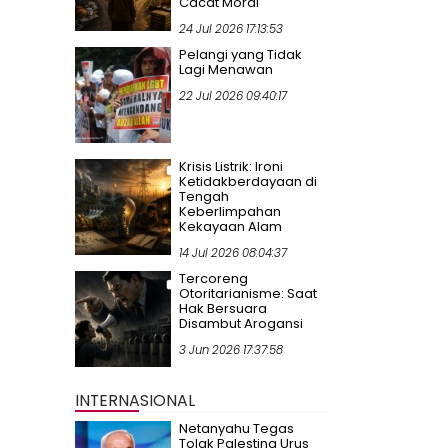
Cacat Moral
24 Jul 2026 17:13:53
Pelangi yang Tidak
Lagi Menawan
22 Jul 2026 09:40:17
Krisis Listrik: Ironi
Ketidakberdayaan di
Tengah
Keberlimpahan
Kekayaan Alam
14 Jul 2026 08:04:37
Tercoreng
Otoritarianisme: Saat
Hak Bersuara
Disambut Arogansi
3 Jun 2026 17:37:58
INTERNASIONAL
Netanyahu Tegas
Tolak Palestina Urus