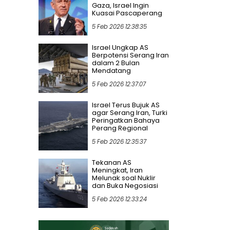
Gaza, Israel Ingin
Kuasai Pascaperang
5 Feb 2026 12:38:35
Israel Ungkap AS
Berpotensi Serang Iran
dalam 2 Bulan
Mendatang
5 Feb 2026 12:37:07
Israel Terus Bujuk AS
agar Serang Iran, Turki
Peringatkan Bahaya
Perang Regional
5 Feb 2026 12:35:37
Tekanan AS
Meningkat, Iran
Melunak soal Nuklir
dan Buka Negosiasi
5 Feb 2026 12:33:24