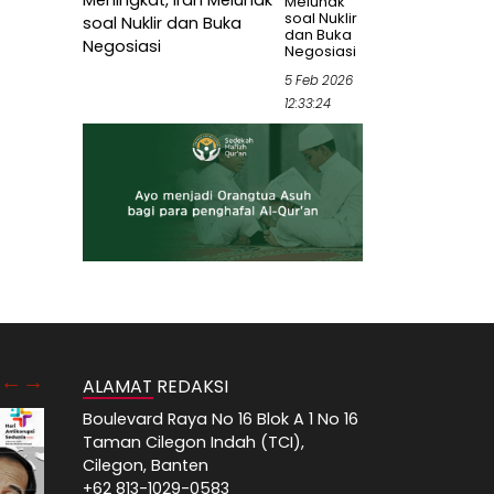
Melunak
soal Nuklir
dan Buka
Negosiasi
5 Feb 2026
12:33:24
ALAMAT REDAKSI
Boulevard Raya No 16 Blok A 1 No 16
Taman Cilegon Indah (TCI),
Cilegon, Banten
+62 813-1029-0583