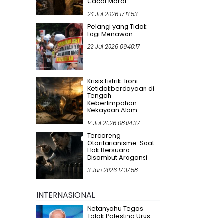
Cacat Moral
24 Jul 2026 17:13:53
Pelangi yang Tidak
Lagi Menawan
22 Jul 2026 09:40:17
Krisis Listrik: Ironi
Ketidakberdayaan di
Tengah
Keberlimpahan
Kekayaan Alam
14 Jul 2026 08:04:37
Tercoreng
Otoritarianisme: Saat
Hak Bersuara
Disambut Arogansi
3 Jun 2026 17:37:58
INTERNASIONAL
Netanyahu Tegas
Tolak Palestina Urus