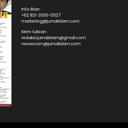
Info Iklan :
+62 821-2000-0527
marketing@jurnalislam.com
Kirim tulisan :
redaksi.jurnalislam@gmail.com
newsroom@jurnalislam.com