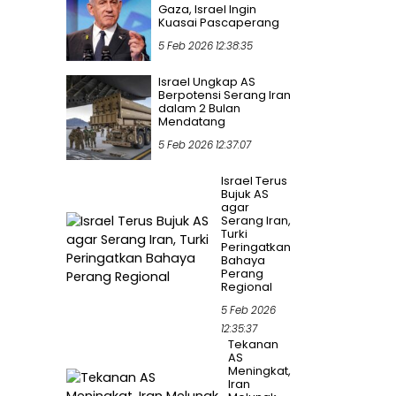
Gaza, Israel Ingin
Kuasai Pascaperang
5 Feb 2026 12:38:35
Israel Ungkap AS
Berpotensi Serang Iran
dalam 2 Bulan
Mendatang
5 Feb 2026 12:37:07
Israel Terus
Bujuk AS
agar
Serang Iran,
Turki
Peringatkan
Bahaya
Perang
Regional
5 Feb 2026
12:35:37
Tekanan
AS
Meningkat,
Iran