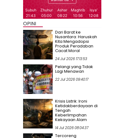
OPINI
Dari Barat ke
Nusantara: Haruskah
Kita Mengadopsi
Produk Peradaban
Cacat Moral
24 Jul 2026 17:13:53
Pelangi yang Tidak
Lagi Menawan
22 Jul 2026 09:40:17
Krisis Listrik: Ironi
Ketidakberdayaan di
Tengah
Keberlimpahan
Kekayaan Alam
14 Jul 2026 08:04:37
Tercoreng