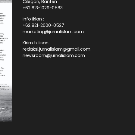
Cilegon, Banten
+62 813-1029-0583
Info Iklan :
+62 821-2000-0527
marketing@jurnalislam.com
Kirim tulisan :
redaksi.jurnalislam@gmail.com
newsroom@jurnalislam.com