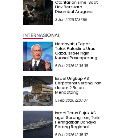
Otoritarianisme: Saat
Hak Bersuara
Disambut Arogansi
3 Jun 2026 17:37:58
INTERNASIONAL
Netanyahu Tegas
Tolak Palestina Urus
Gaza, Israel Ingin
Kuasai Pascaperang
5 Feb 2026 12:38:35
Israel Ungkap AS
Berpotensi Serang Iran
dalam 2 Bulan
Mendatang
5 Feb 2026 12:37:07
Israel Terus Bujuk AS
agar Serang Iran, Turki
Peringatkan Bahaya
Perang Regional
5 Feb 2026 12:35:37