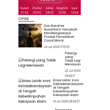
OPINI
Dari Barat ke
Nusantara: Haruskah
Kita Mengadopsi
Produk Peradaban
Cacat Moral
24 Jul 2026 17:13:53
Pelangi
yang
Tidak Lagi
Menawan
22 Jul 2026
09:40:17
Krisis Listrik: Ironi
Ketidakberdayaan
di Tengah
Keberlimpahan
Kekayaan Alam
14 Jul 2026 08:04:37
Tercoreng