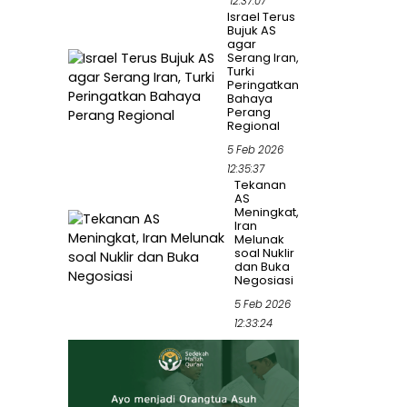
12:37:07
Israel Terus
Bujuk AS
agar
Serang Iran,
Turki
Peringatkan
Bahaya
Perang
Regional
5 Feb 2026
12:35:37
Tekanan
AS
Meningkat,
Iran
Melunak
soal Nuklir
dan Buka
Negosiasi
5 Feb 2026
12:33:24