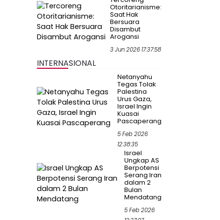
Otoritarianisme:
Saat Hak
Bersuara
Disambut
Arogansi
3 Jun 2026 17:37:58
INTERNASIONAL
Netanyahu
Tegas Tolak
Palestina
Urus Gaza,
Israel Ingin
Kuasai
Pascaperang
5 Feb 2026
12:38:35
Israel
Ungkap AS
Berpotensi
Serang Iran
dalam 2
Bulan
Mendatang
5 Feb 2026