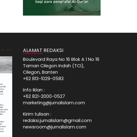
ALAMAT REDAKSI
Boulevard Raya No 16 Blok A 1 No 16
Taman Cilegon Indah (TCI),
Cilegon, Banten
+62 813-1029-0583
Info Iklan :
+62 821-2000-0527
marketing@jurnalislam.com
Kirim tulisan :
redaksi.jurnalislam@gmail.com
newsroom@jurnalislam.com