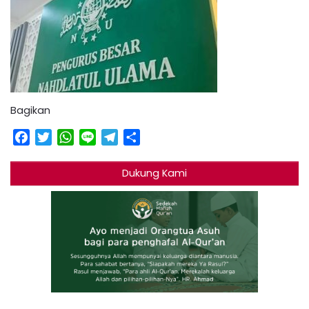
Bagikan
Facebook
Twitter
WhatsApp
Line
Telegram
Share
Dukung Kami