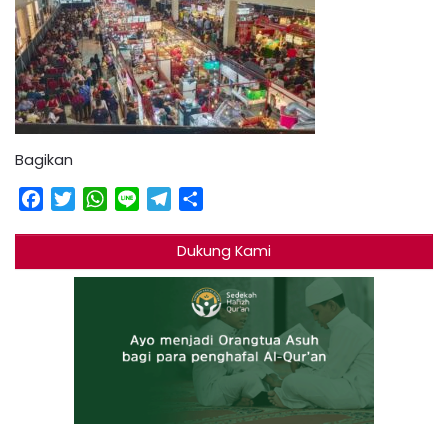
Bagikan
Facebook
Twitter
WhatsApp
Line
Telegram
Share
Dukung Kami