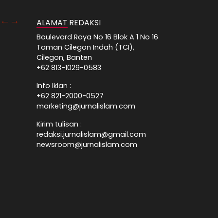
ALAMAT REDAKSI
Boulevard Raya No 16 Blok A 1 No 16
Taman Cilegon Indah (TCI),
Cilegon, Banten
+62 813-1029-0583
Info Iklan :
+62 821-2000-0527
marketing@jurnalislam.com
Kirim tulisan :
redaksi.jurnalislam@gmail.com
newsroom@jurnalislam.com