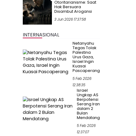
Otoritarianisme: Saat
Hak Bersuara
Disambut Arogansi
3 Jun 2026 17:37:58
INTERNASIONAL
Netanyahu
Tegas Tolak
Palestina
Urus Gaza,
Israel Ingin
Kuasai
Pascaperang
5 Feb 2026
12:38:35
Israel
Ungkap AS
Berpotensi
Serang Iran
dalam 2
Bulan
Mendatang
5 Feb 2026
12:37:07