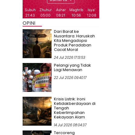
OPINI
Dari Barat ke
Nusantara: Haruskah
Kita Mengadopsi
Produk Peradaban
Cacat Moral
24 Jul 2026 17:13:53
Pelangi yang Tidak
Lagi Menawan
22 Jul 2026 09:40:17
Krisis Listrik: Ironi
Ketidakberdayaan di
Tengah
Keberlimpahan
Kekayaan Alam
14 Jul 2026 08:04:37
Tercoreng