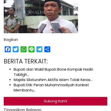
Bagikan
Facebook
Twitter
WhatsApp
Line
Telegram
Share
BERITA TERKAIT:
Bupati dan Wakil Bupati Bone Kompak Hadiri
Tabligh…
Majelis Silaturahim Aktifis Islam Tolak Keras…
Bupati Etik: Peran Muhammadiyah Konkret
Membantu…
Dukung Kami
Tinggalkan Balasan